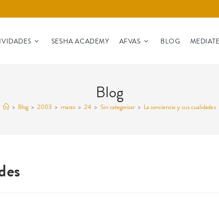
IVIDADES
SESHA ACADEMY
AFVAS
BLOG
MEDIAT
Blog
>
Blog
>
2003
>
marzo
>
24
>
Sin categorizar
>
La conciencia y sus cualidades
ades