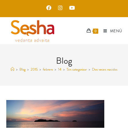
MENÚ
0
Blog
>
Blog
>
2015
>
febrero
>
14
>
Sin categorizar
>
Dos veces nacidos