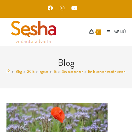
MENÚ
0
Blog
>
Blog
>
2015
>
agosto
>
15
>
Sin categorizar
>
En la concentración exterior, 