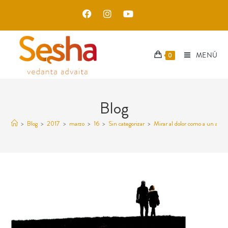
MENÚ
0
Blog
>
Blog
>
2017
>
marzo
>
16
>
Sin categorizar
>
Mirar al dolor como a un amig