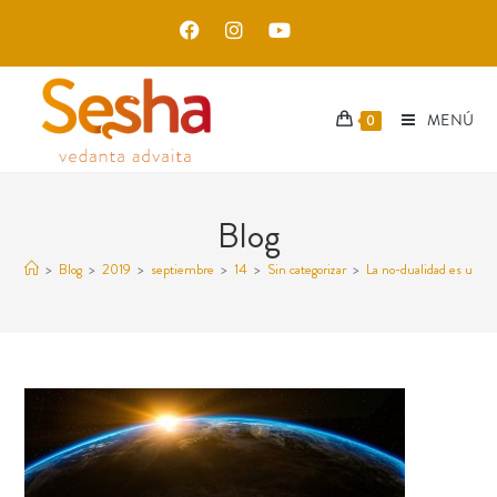
MENÚ
0
Blog
>
Blog
>
2019
>
septiembre
>
14
>
Sin categorizar
>
La no-dualidad es una f