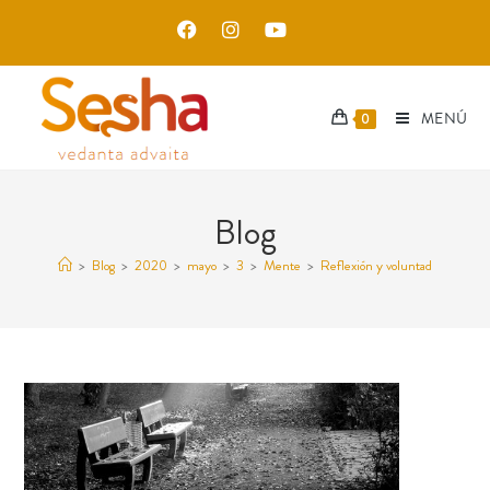
MENÚ
0
Blog
>
Blog
>
2020
>
mayo
>
3
>
Mente
>
Reflexión y voluntad