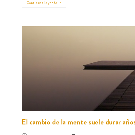
Continuar Leyendo
El cambio de la mente suele durar año