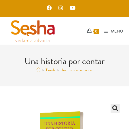
MENÚ
0
Una historia por contar
>
Tienda
>
Una historia por contar
🔍