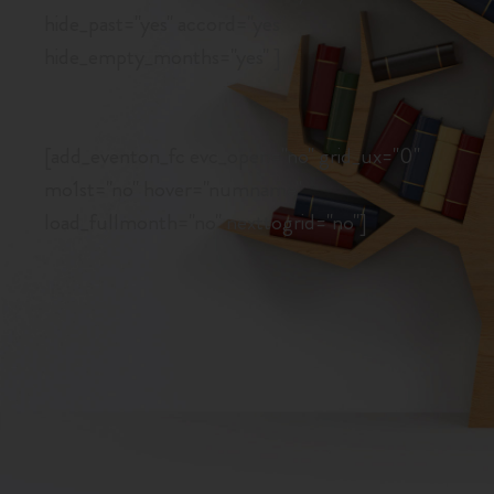
hide_past="yes" accord="yes"
hide_empty_months="yes" ]
[add_eventon_fc evc_open="no" grid_ux="0"
mo1st="no" hover="numname"
load_fullmonth="no" nexttogrid="no"]