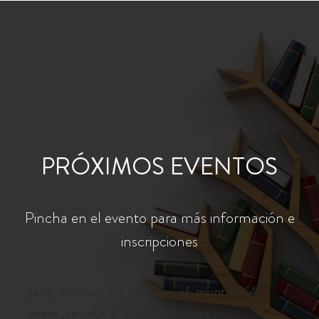
PRÓXIMOS EVENTOS
Pincha en el evento para más información e
inscripciones
[add_eventon_list number_of_months="4"
event_count="3" show_limit="yes"