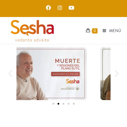
MENÚ
0