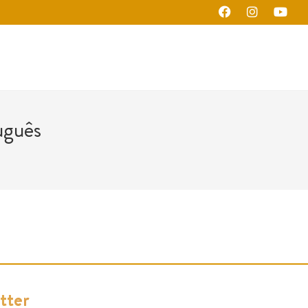
uguês
tter