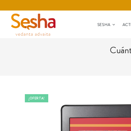
SESHA
ACT
Cuánti
¡OFERTA!