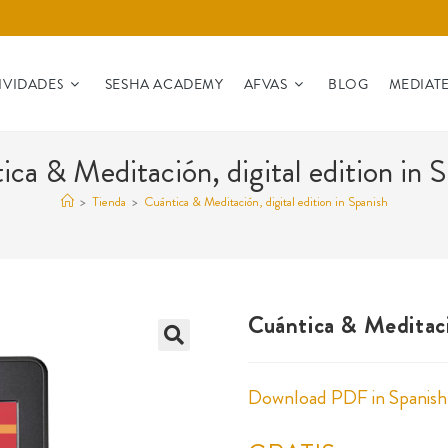
IVIDADES
SESHA ACADEMY
AFVAS
BLOG
MEDIAT
ca & Meditación, digital edition in 
>
Tienda
>
Cuántica & Meditación, digital edition in Spanish
Cuántica & Meditació
🔍
Download PDF in Spanish