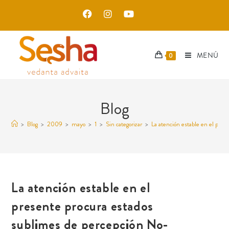
MENÚ
0
Blog
>
Blog
>
2009
>
mayo
>
1
>
Sin categorizar
>
La atención estable en el pre
La atención estable en el
presente procura estados
sublimes de percepción No-