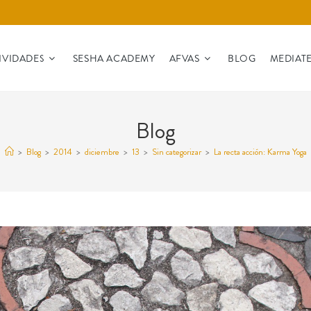
IVIDADES
SESHA ACADEMY
AFVAS
BLOG
MEDIAT
Blog
>
Blog
>
2014
>
diciembre
>
13
>
Sin categorizar
>
La recta acción: Karma Yoga