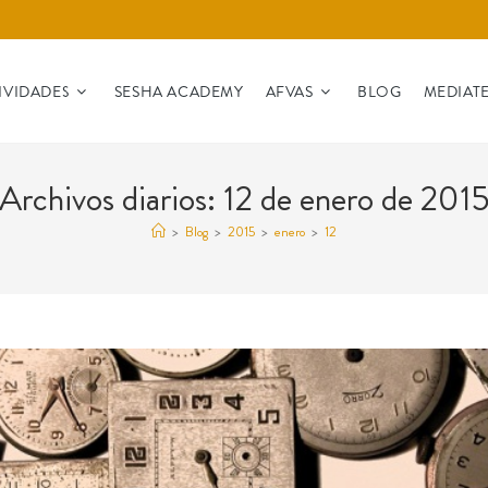
IVIDADES
SESHA ACADEMY
AFVAS
BLOG
MEDIAT
Archivos diarios: 12 de enero de 201
>
Blog
>
2015
>
enero
>
12