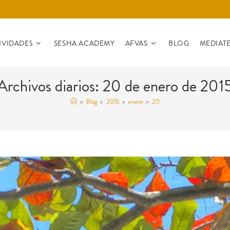
IVIDADES
SESHA ACADEMY
AFVAS
BLOG
MEDIAT
Archivos diarios: 20 de enero de 201
>
Blog
>
2015
>
enero
>
20