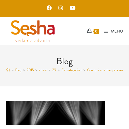
MENÚ
0
Blog
>
Blog
>
2015
>
enero
>
29
>
Sin categorizar
>
Con qué cuentas para meditar