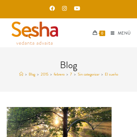
MENÚ
0
Blog
>
Blog
>
2015
>
febrero
>
7
>
Sin categorizar
>
El sueño