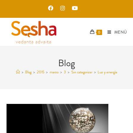
MENÚ
0
Blog
>
Blog
>
2015
>
marzo
>
3
>
Sin categorizar
>
Luz y energía