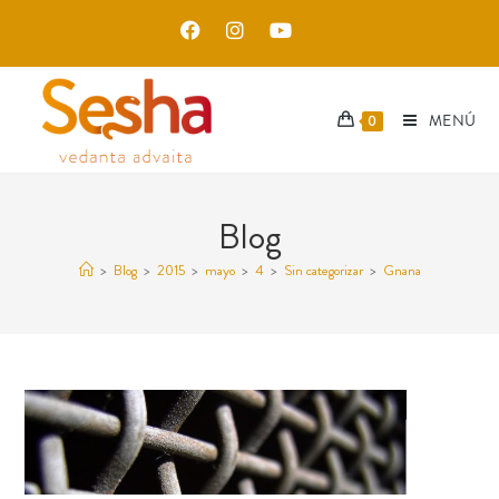
MENÚ
0
Blog
>
Blog
>
2015
>
mayo
>
4
>
Sin categorizar
>
Gnana