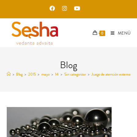
MENÚ
0
Blog
>
Blog
>
2015
>
mayo
>
14
>
Sin categorizar
>
Juego de atención externa: Pe