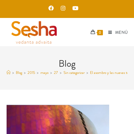
MENÚ
0
Blog
>
Blog
>
2015
>
mayo
>
27
>
Sin categorizar
>
El asombro y las nuevas tecno