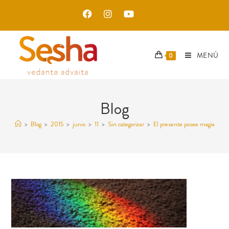
MENÚ
0
Blog
>
Blog
>
2015
>
junio
>
11
>
Sin categorizar
>
El presente posee magia