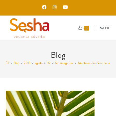
MENÚ
0
Blog
>
Blog
>
2015
>
agosto
>
10
>
Sin categorizar
>
Mente es sinónimo de lengua