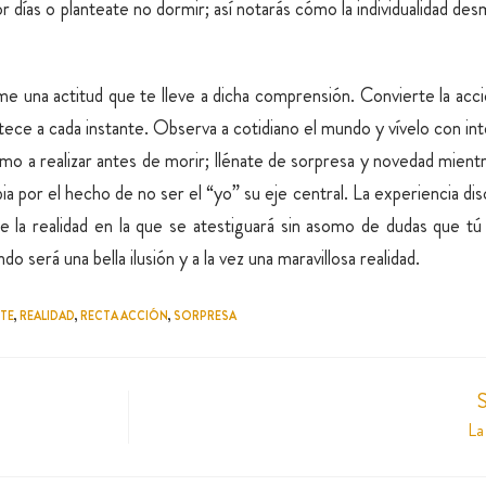
or días o planteate no dormir; así notarás cómo la individualidad des
e una actitud que te lleve a dicha comprensión. Convierte la acci
ce a cada instante. Observa a cotidiano el mundo y vívelo con inte
mo a realizar antes de morir; llénate de sorpresa y novedad mientras
 por el hecho de no ser el “yo” su eje central. La experiencia dis
 la realidad en la que se atestiguará sin asomo de dudas que tú e
 será una bella ilusión y a la vez una maravillosa realidad.
TE
,
REALIDAD
,
RECTA ACCIÓN
,
SORPRESA
S
La