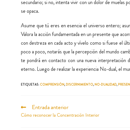
secundario; si no, intenta vivir con un dolor de muelas p
se opaca.
Asume que tú eres en esencia el universo entero; asum
Valora la acción fundamentada en un presente que aconte
con destreza en cada acto y vívelo como si fuese el últi
poco a poco, notarás que la percepción del mundo cambia
te pondrá en contacto con una nueva interpretación de
eterno. Luego de realizar la experiencia No-dual, el mundo
ETIQUETAS
:
COMPRENSIÓN
,
DISCERNIMIENTO
,
NO-DUALIDAD
,
PRESEN
Entrada anterior
Cómo reconocer la Concentración Interior