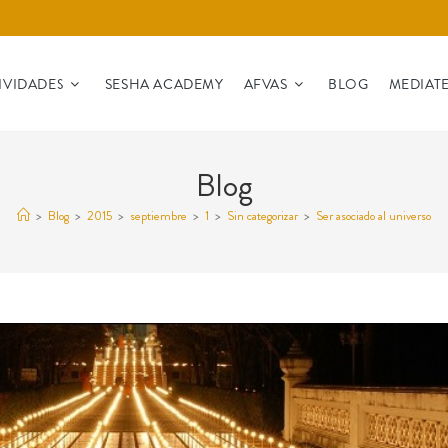
IVIDADES
SESHA ACADEMY
AFVAS
BLOG
MEDIAT
Blog
>
Blog
>
2015
>
septiembre
>
1
>
Sin categorizar
>
Ser asociado al universo