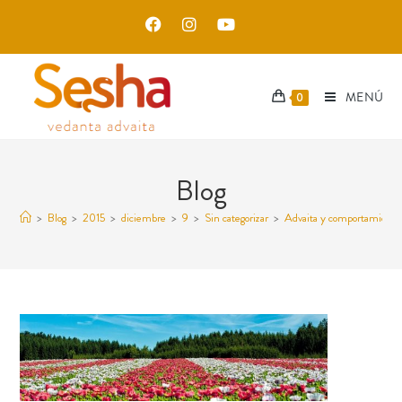
MENÚ
0
Blog
>
Blog
>
2015
>
diciembre
>
9
>
Sin categorizar
>
Advaita y comportamiento