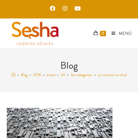
MENÚ
0
Blog
>
Blog
>
2016
>
enero
>
26
>
Sin categorizar
>
La vivencia no-dual