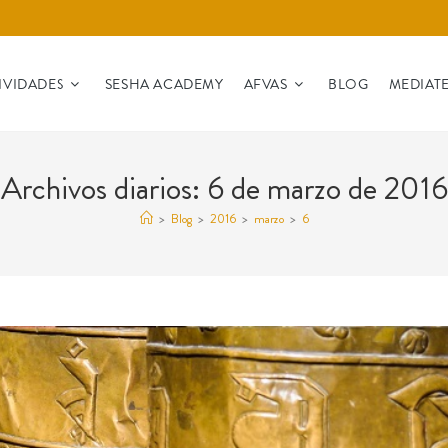
IVIDADES
SESHA ACADEMY
AFVAS
BLOG
MEDIAT
Archivos diarios: 6 de marzo de 2016
>
Blog
>
2016
>
marzo
>
6