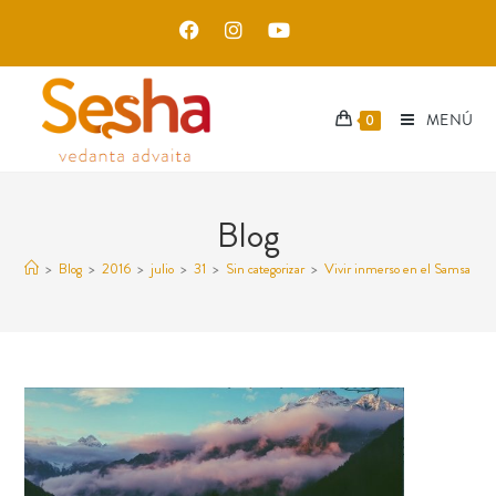
MENÚ
0
Blog
>
Blog
>
2016
>
julio
>
31
>
Sin categorizar
>
Vivir inmerso en el Samsara