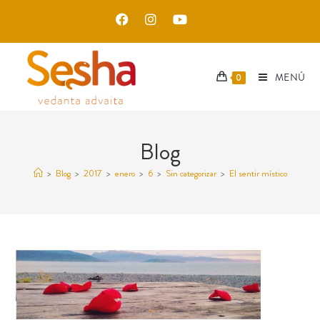
MENÚ
0
Blog
>
Blog
>
2017
>
enero
>
6
>
Sin categorizar
>
El sentir místico