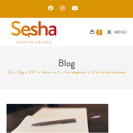
MENÚ
0
Blog
>
Blog
>
2017
>
febrero
>
5
>
Sin categorizar
>
El “yo” es solo memoria