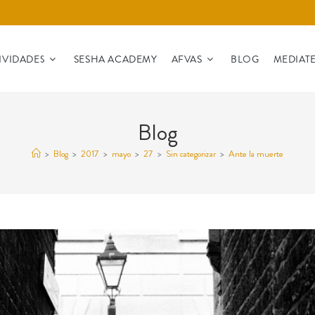
IVIDADES
SESHA ACADEMY
AFVAS
BLOG
MEDIAT
Blog
>
Blog
>
2017
>
mayo
>
27
>
Sin categorizar
>
Ante la muerte