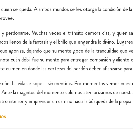
e quien se queda. A ambos mundos se les otorga la condición de la
provee.
r y perdonarse. Muchas veces el tránsito demora días, y quien salt
os llenos de la fantasía y el brillo que engendra lo divino. Lugare
 que agoniza, dejando que su mente goce de la tranquilidad que v
s y nota cuán débil fue su mente para entregar compasión y aliento
te culmen en donde las certezas del perdón deben afianzarse para 
flexión. La vida se sopesa sin mentiras. Por momentos vemos nuest
es. Ante la magnitud del momento solemos aterrorizarnos de nuest
ro interior y emprender un camino hacia la búsqueda de la propia d
XIÓN