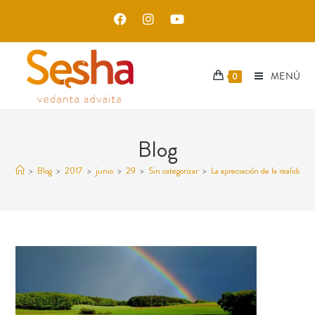
MENÚ
0
Blog
>
Blog
>
2017
>
junio
>
29
>
Sin categorizar
>
La apreciación de la realidad