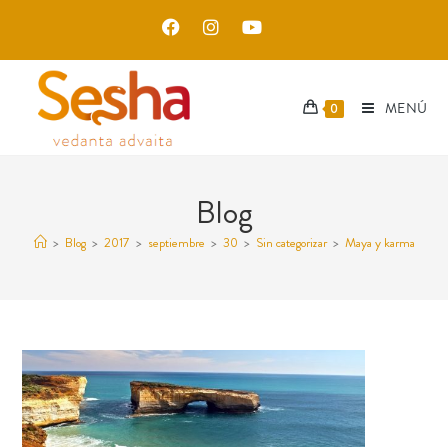
MENÚ
0
Blog
>
Blog
>
2017
>
septiembre
>
30
>
Sin categorizar
>
Maya y karma