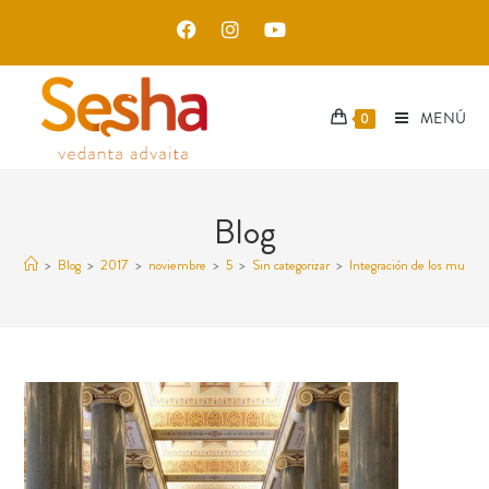
MENÚ
0
Blog
>
Blog
>
2017
>
noviembre
>
5
>
Sin categorizar
>
Integración de los mundos