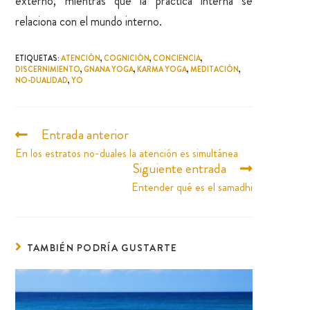
externo, mientras que la práctica interna se
relaciona con el mundo interno.
ETIQUETAS
:
ATENCIÓN
,
COGNICIÓN
,
CONCIENCIA
,
DISCERNIMIENTO
,
GNANA YOGA
,
KARMA YOGA
,
MEDITACIÓN
,
NO-DUALIDAD
,
YO
Entrada anterior
En los estratos no-duales la atención es simultánea
Siguiente entrada
Entender qué es el samadhi
TAMBIÉN PODRÍA GUSTARTE