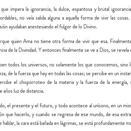
que impera la ignorancia, la dulce, espantosa y brutal ignorancia
dables, no veía salida alguna a aquella forma de vivir las cosas.
pasión ayudaban anestesiando el fulgor de lo Divino.
porque quien Ama no tiene otra forma de vivir que esa. Finalmente
ncia de la Divinidad. Y entonces finalmente se ve a Dios, se revela
aben todos los universos, no solamente los que conocemos, sino l
lleza, de la fuerza que hay en todas las cosas; se percibe en un insta
rcibe el chisporroteo de la materia y la fuerza de la energía, se
 años luz de distancia.
o, el presente y el futuro, y todo acontece al unísono, en un mis
ón que hacerlo, y cuando se regresa de ese mundo, de esa extrañ
de hablar, la cara está bañada en lágrimas, se está profundamente m