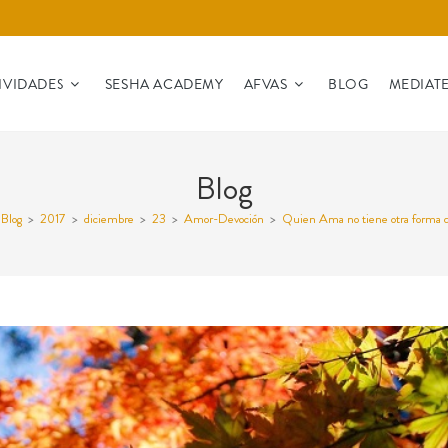
IVIDADES
SESHA ACADEMY
AFVAS
BLOG
MEDIAT
Blog
Blog
>
2017
>
diciembre
>
23
>
Amor-Devoción
>
Quien Ama no tiene otra forma de