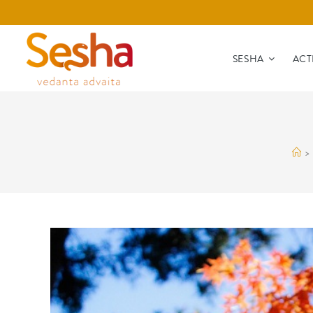
SESHA
ACT
>