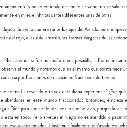
entáneamente y no se entiende de dónde se viene; no se sabe qu
amente en miles e infinitas partes diferentes unas de otras.
n dejado de ser lo que eran ante los ojos del Amado, pero empieza
te del rojo, el azul del amarillo, las formas alargadas de las redon
ón. No sabemos si fue un sueño o una pesadilla, si fue un instan
 observa el mundo y notamos que es el mismo que existía hace un 
 cada una por fracciones de espacio en fracciones de tiempo.
ué se me ha revelado otra vez esta divina experiencia? ¿Por qu
 me abandonas en este mundo fraccionado? Entonces, empieza e
ega a Dios para que se dé otra vez lo que se vivió, porque la vida
do está en todo. Pero a veces el ruego no es atendido y pasan 
 de nuevo a esos mundos. Hasta que finalmente el Amado escucha 