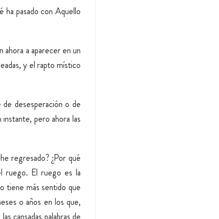
é ha pasado con Aquello
n ahora a aparecer en un
deadas, y el rapto místico
te de desesperación o de
instante, pero ahora las
é he regresado? ¿Por qué
l ruego. El ruego es la
 no tiene más sentido que
meses o años en los que,
las cansadas palabras de