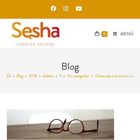
MENÚ
0
Blog
>
Blog
>
2018
>
febrero
>
9
>
Sin categorizar
>
Obsérvate a ti mismo sin pe