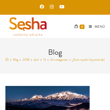
MENÚ
0
Blog
>
Blog
>
2018
>
abril
>
13
>
Sin categorizar
>
¿Qué o quién hay atrás del con