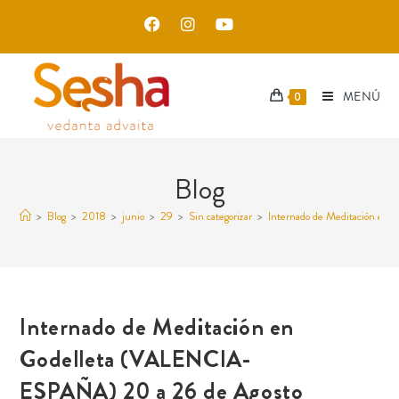
MENÚ
0
Blog
>
Blog
>
2018
>
junio
>
29
>
Sin categorizar
>
Internado de Meditación e
Internado de Meditación en
Godelleta (VALENCIA-
ESPAÑA) 20 a 26 de Agosto