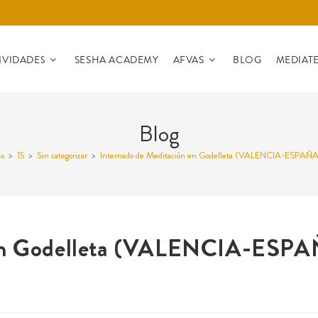
IVIDADES
SESHA ACADEMY
AFVAS
BLOG
MEDIAT
Blog
io
>
15
>
Sin categorizar
>
Internado de Meditación en Godelleta (VALENCIA-ESPAÑA)
 en Godelleta (VALENCIA-ESPA