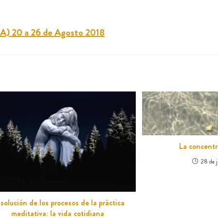
A) 20 a 26 de Agosto 2018
La concentr
28 de 
 solución de los procesos de la práctica
meditativa: la vida cotidiana