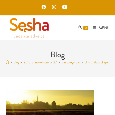
MENÚ
0
Blog
>
Blog
>
2018
>
noviembre
>
27
>
Sin categorizar
>
El mundo está aparecien