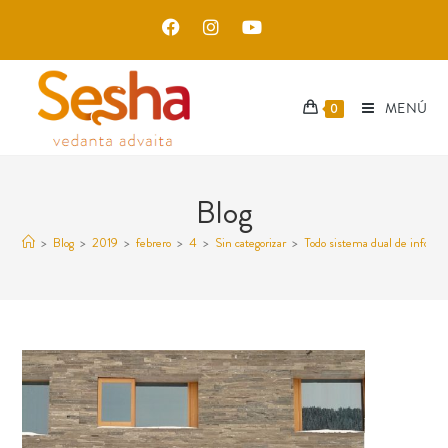
MENÚ
0
Blog
>
Blog
>
2019
>
febrero
>
4
>
Sin categorizar
>
Todo sistema dual de informa