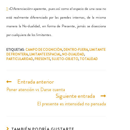
1
«Diferenciación» aparente, pues así como el espacio de una casa no
está realmente diferenciado por las paredes internas, de la misma
manera la No-dualidad, en forma de Presente, jamás se disecciona
por cualquiera de los limitantes.
ETIQUETAS
:
CAMPO DE COGNICIÓN
,
DENTRO-FUERA
,
LIMITANTE
DE FRONTERA
,
LIMITANTE ESPACIAL
,
NO-DUALIDAD
,
PARTICULARIDAD
,
PRESENTE
,
SUJETO-OBJETO
,
TOTALIDAD
Entrada anterior
Poner atención vs Darse cuenta
Siguiente entrada
El presente es intensidad no pensada
TAMBIÉN PODRÍA GUSTARTE