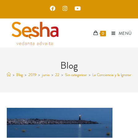
MENÚ
0
Blog
>
Blog
>
2019
>
junio
>
22
>
Sin categorizar
>
La Conciencia y la Ignorancia