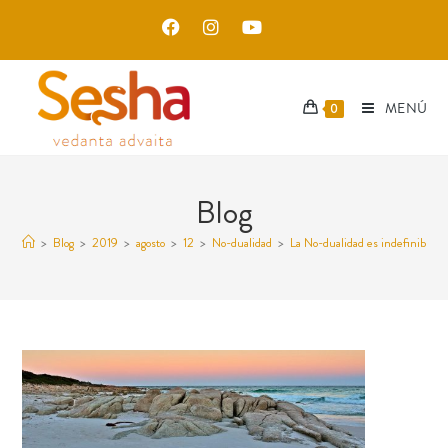
MENÚ
0
Blog
>
Blog
>
2019
>
agosto
>
12
>
No-dualidad
>
La No-dualidad es indefinible 