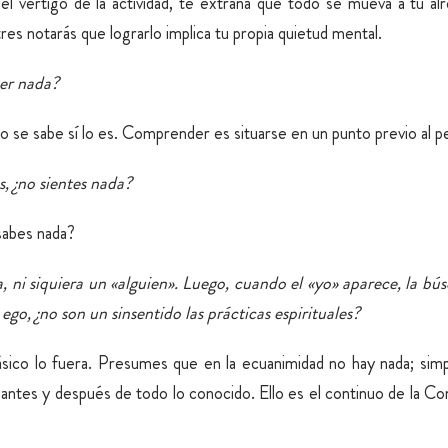
n el vértigo de la actividad, te extraña que todo se mueva a tu a
res notarás que lograrlo implica tu propia quietud mental.
ber nada?
 se sabe sí lo es. Comprender es situarse en un punto previo al 
, ¿no sientes nada?
 sabes nada?
 ni siquiera un «alguien». Luego, cuando el «yo» aparece, la bú
o, ¿no son un sinsentido las prácticas espirituales?
ásico lo fuera. Presumes que en la ecuanimidad no hay nada; sim
tá antes y después de todo lo conocido. Ello es el continuo de la C