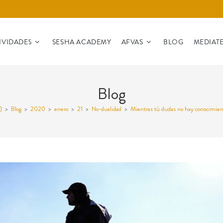
IVIDADES
SESHA ACADEMY
AFVAS
BLOG
MEDIAT
Blog
>
Blog
>
2020
>
enero
>
21
>
No-dualidad
>
Mientras tú dudas no hay conocimien