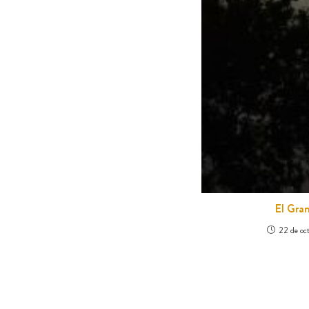
El Gra
22 de oc