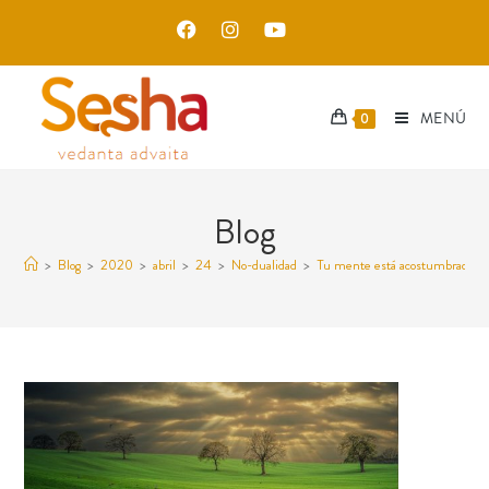
MENÚ
0
Blog
>
Blog
>
2020
>
abril
>
24
>
No-dualidad
>
Tu mente está acostumbrada a 