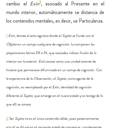
3
cambio el
Exín
, asociado al Presente en el
mundo interior, automáticamente se distancia de
los contenidos mentales, es decir, se Particulariza.
1
Exín
, denota el acto cognitivo donde el
Sujeto
se funde con el
Objeto
en un campo cualquiera de cognición. Lo componen las
preposiciones latinas EX e IN, que asociadas indican fusión de lo
interior con lo exterior.
Exín
conoce como una unidad carente de
historia que permanece difuminada en un campo de cognición. Con
la experiencia de la Observación, el
Sujeto
, como agente de la
cognición, es reemplazado por el
Exín
, identidad de cognición
diferente al
Sujeto
, que emerge en el nuevo estado y es testigo de lo
que allí se conoce.
2
Ser
Sujeto
no es el único contenido válido, pues posteriormente
aún él se diluirá en el siguiente estado de conciencia; simplemente,