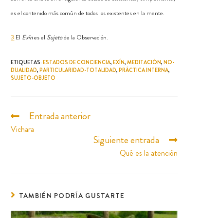
es el contenido más común de todos los existentes en la mente.
3
El
Exín
es el
Sujeto
de la Observación.
ETIQUETAS
:
ESTADOS DE CONCIENCIA
,
EXÍN
,
MEDITACIÓN
,
NO-
DUALIDAD
,
PARTICULARIDAD-TOTALIDAD
,
PRÁCTICA INTERNA
,
SUJETO-OBJETO
Entrada anterior
Vichara
Siguiente entrada
Qué es la atención
TAMBIÉN PODRÍA GUSTARTE