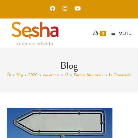
MENÚ
0
Blog
>
Blog
>
2020
>
noviembre
>
13
>
Práctica Meditación
>
La Observación int