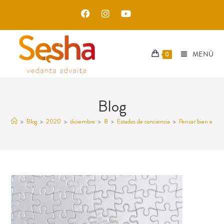
MENÚ
0
Blog
>
Blog
>
2020
>
diciembre
>
8
>
Estados de conciencia
>
Pensar bien es un