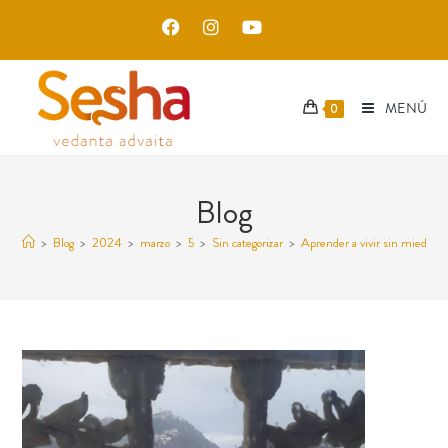
MENÚ
0
Blog
>
Blog
>
2024
>
marzo
>
5
>
Sin categorizar
>
Aprender a vivir sin miedo