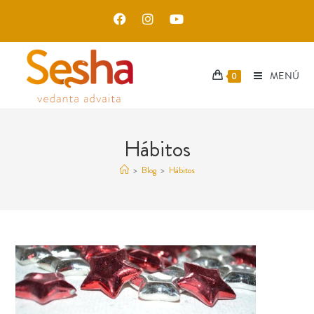
MENÚ
0
Hábitos
>
Blog
>
Hábitos